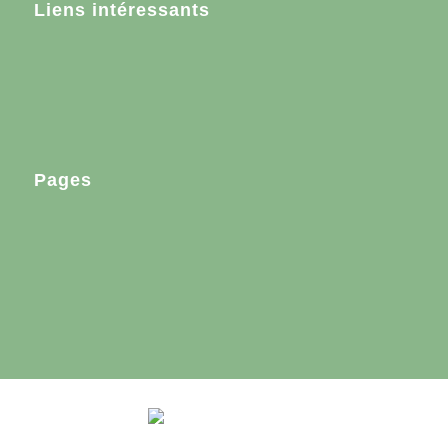
Liens intéressants
Voici quelques liens intéressants pour vous ! Appréciez votre séjour
:)
Pages
Accueil
Pour les (futurs) parents
Service ambulatoire post-partum
© Copyright -
Netzwerkstelle